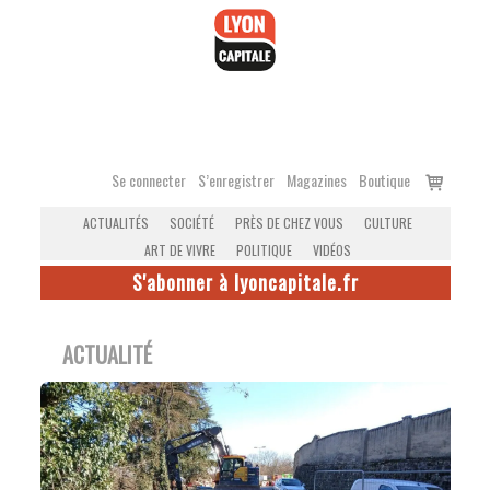
Accéder
au
contenu
Voir
Se connecter
S’enregistrer
Magazines
Boutique
le
ACTUALITÉS
SOCIÉTÉ
PRÈS DE CHEZ VOUS
CULTURE
panier
ART DE VIVRE
POLITIQUE
VIDÉOS
S'abonner à lyoncapitale.fr
ACTUALITÉ