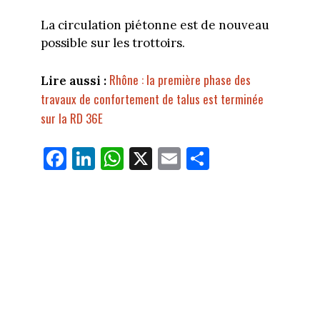
La circulation piétonne est de nouveau
possible sur les trottoirs.
Rhône : la première phase des
Lire aussi :
travaux de confortement de talus est terminée
sur la RD 36E
Fa
Li
W
X
E
Pa
ce
nk
ha
m
rt
bo
ed
ts
ail
ag
ok
In
Ap
er
p