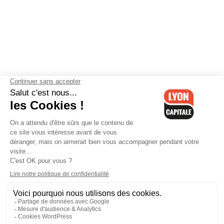
Contactez-nous
-
Mentions légales
-
CGV
-
Politique de
confidentialité
-
Gestion des cookies
-
Lyon Capitale TV
-
Archives
Lyon Capitale