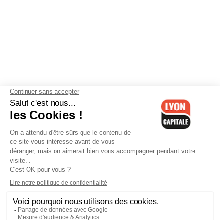
Contactez-nous
-
Mentions légales
-
CGV
-
Politique de
confidentialité
-
Gestion des cookies
-
Lyon Capitale TV
-
Archives