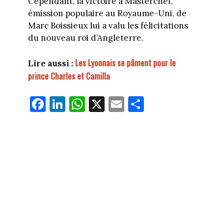
Cependant, la victoire à Masterchef,
émission populaire au Royaume-Uni, de
Marc Boissieux lui a valu les félicitations
du nouveau roi d’Angleterre.
Les Lyonnais se pâment pour le
Lire aussi :
prince Charles et Camilla
Fa
Li
W
X
E
Pa
ce
nk
ha
m
rt
bo
ed
ts
ail
ag
ok
In
Ap
er
p