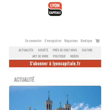
Accéder
au
contenu
Voir
Se connecter
S’enregistrer
Magazines
Boutique
le
ACTUALITÉS
SOCIÉTÉ
PRÈS DE CHEZ VOUS
CULTURE
panier
ART DE VIVRE
POLITIQUE
VIDÉOS
S'abonner à lyoncapitale.fr
ACTUALITÉ