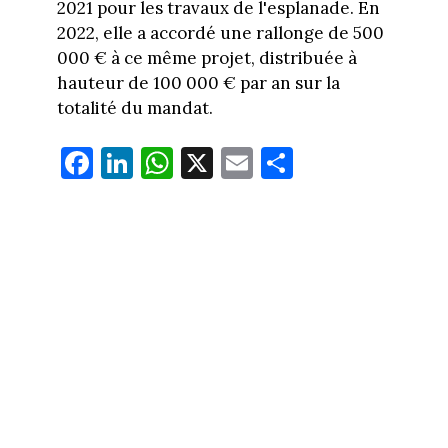
2021 pour les travaux de l'esplanade. En
2022, elle a accordé une rallonge de 500
000 € à ce même projet, distribuée à
hauteur de 100 000 € par an sur la
totalité du mandat.
Fa
Li
W
X
E
Pa
ce
nk
ha
m
rt
bo
ed
ts
ail
ag
ok
In
Ap
er
p