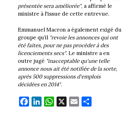
présentée sera améliorée"
, a affirmé le
ministre à l'issue de cette entrevue.
Emmanuel Macron a également exigé du
groupe qu’il
"revoie les annonces qui ont
été faites, pour ne pas procéder à des
licenciements secs"
. Le ministre a en
outre jugé
"inacceptable qu'une telle
annonce nous ait été notifiée de la sorte,
après 500 suppressions d'emplois
décidées en 2014"
.
Fa
Li
W
X
E
Pa
ce
nk
ha
m
rt
bo
ed
ts
ail
ag
ok
In
Ap
er