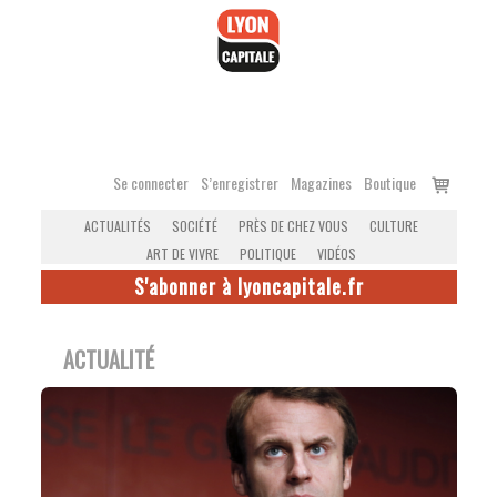
Accéder
au
contenu
Voir
Se connecter
S’enregistrer
Magazines
Boutique
le
ACTUALITÉS
SOCIÉTÉ
PRÈS DE CHEZ VOUS
CULTURE
panier
ART DE VIVRE
POLITIQUE
VIDÉOS
S'abonner à lyoncapitale.fr
ACTUALITÉ