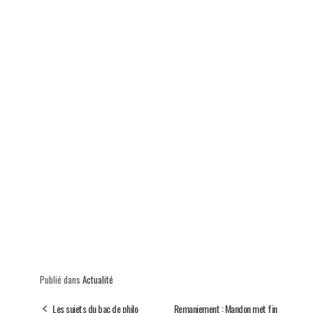
p
Publié dans
Actualité
Les sujets du bac de philo
Remaniement : Mandon met fin