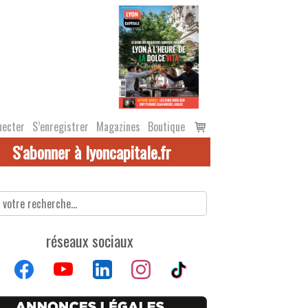
Voir
necter
S’enregistrer
Magazines
Boutique
le
S'abonner à lyoncapitale.fr
panier
réseaux sociaux