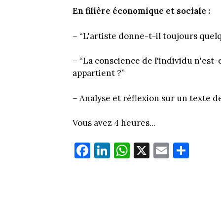
En filière économique et sociale :
– “L'artiste donne-t-il toujours que
– “La conscience de l'individu n'est-el
appartient ?”
– Analyse et réflexion sur un texte d
Vous avez 4 heures...
Fa
Li
W
X
E
Pa
ce
nk
ha
m
rt
bo
ed
ts
ail
ag
ok
In
Ap
er
p