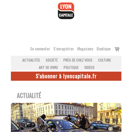
Accéder
au
contenu
Voir
Se connecter
S’enregistrer
Magazines
Boutique
le
ACTUALITÉS
SOCIÉTÉ
PRÈS DE CHEZ VOUS
CULTURE
panier
ART DE VIVRE
POLITIQUE
VIDÉOS
S'abonner à lyoncapitale.fr
ACTUALITÉ