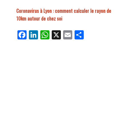
Coronavirus à Lyon : comment calculer le rayon de
10km autour de chez soi
Fa
Li
W
X
E
Pa
ce
nk
ha
m
rt
bo
ed
ts
ail
ag
ok
In
Ap
er
p