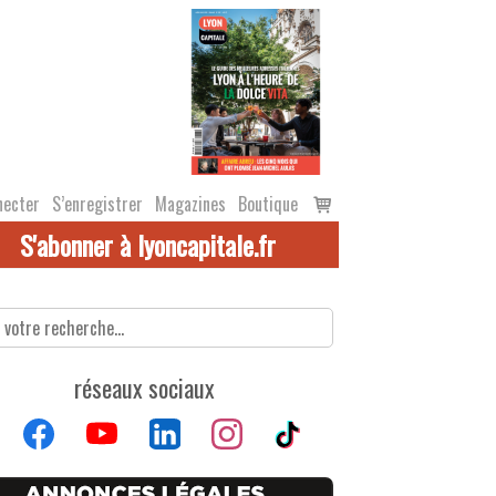
Voir
necter
S’enregistrer
Magazines
Boutique
le
S'abonner à lyoncapitale.fr
panier
réseaux sociaux