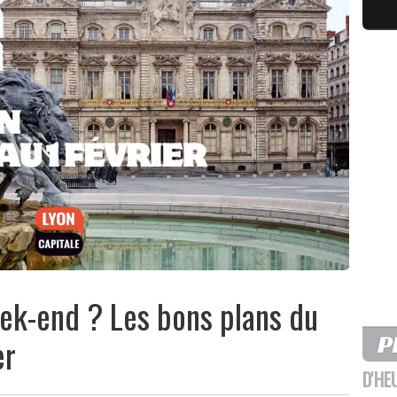
eek-end ? Les bons plans du
er
D'HE