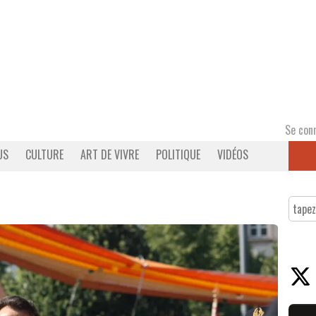
Se con
US
CULTURE
ART DE VIVRE
POLITIQUE
VIDÉOS