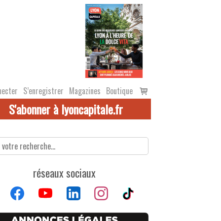
Voir
necter
S’enregistrer
Magazines
Boutique
le
S'abonner à lyoncapitale.fr
panier
réseaux sociaux