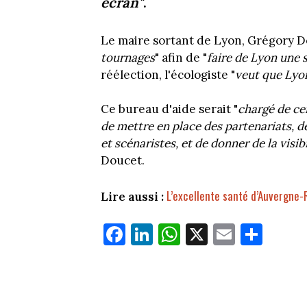
écran"
.
Le maire sortant de Lyon, Grégory D
tournages
" afin de "
faire de Lyon une 
réélection, l'écologiste "
veut que Lyon
Ce bureau d'aide serait "
chargé de cen
de mettre en place des partenariats, d
et scénaristes, et de donner de la visi
Doucet.
L’excellente santé d’Auvergne
Lire aussi :
Fa
Li
W
X
E
Pa
ce
nk
ha
m
rt
bo
ed
ts
ail
ag
ok
In
Ap
er