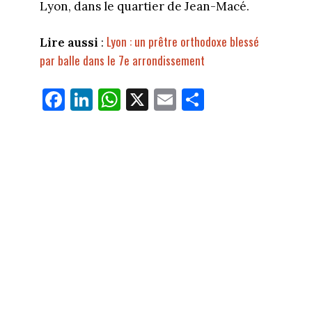
Lyon, dans le quartier de Jean-Macé.
Lyon : un prêtre orthodoxe blessé
Lire aussi
:
par balle dans le 7e arrondissement
Fa
Li
W
X
E
Pa
ce
nk
ha
m
rt
bo
ed
ts
ail
ag
ok
In
Ap
er
p