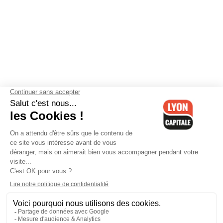
Contactez-nous
-
Mentions légales
-
CGV
-
Politique de
confidentialité
-
Gestion des cookies
-
Lyon Capitale TV
-
Archives