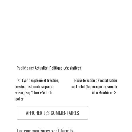
Publié dans
Actualité
,
Politique-Législatives
Lyon : en pleine effraction,
Nouvelle action de mobilisation
le voleur est maitrisé par un
contre le téléphérique ce samedi
voisin jusqu'à l'arrivée de la
à La Mulatière
police
AFFICHER LES COMMENTAIRES
Les commentaires sont fermés