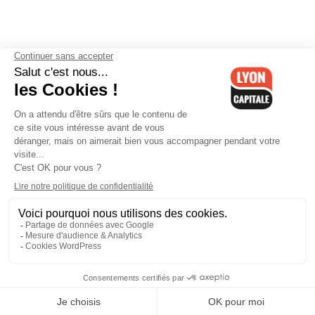
Contactez-nous
-
Mentions légales
-
CGV
-
Politique de
confidentialité
-
Gestion des cookies
-
Lyon Capitale TV
-
Archives
Lyon Capitale
Lyon Capitale - 51 avenue Maréchal Foch - CS 40091 - 69456 Lyon
Cedex 06