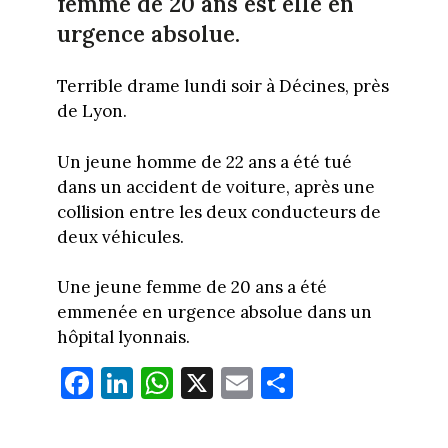
femme de 20 ans est elle en
urgence absolue.
Terrible drame lundi soir à Décines, près
de Lyon.
Un jeune homme de 22 ans a été tué
dans un accident de voiture, après une
collision entre les deux conducteurs de
deux véhicules.
Une jeune femme de 20 ans a été
emmenée en urgence absolue dans un
hôpital lyonnais.
Fa
Li
W
X
E
Pa
ce
nk
ha
m
rt
bo
ed
ts
ail
ag