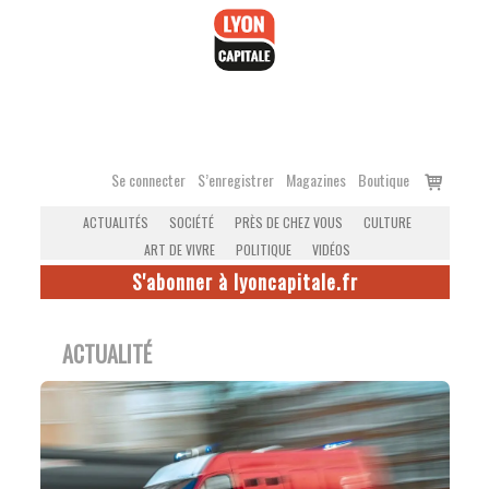
Accéder
au
contenu
Voir
Se connecter
S’enregistrer
Magazines
Boutique
le
ACTUALITÉS
SOCIÉTÉ
PRÈS DE CHEZ VOUS
CULTURE
panier
ART DE VIVRE
POLITIQUE
VIDÉOS
S'abonner à lyoncapitale.fr
ACTUALITÉ