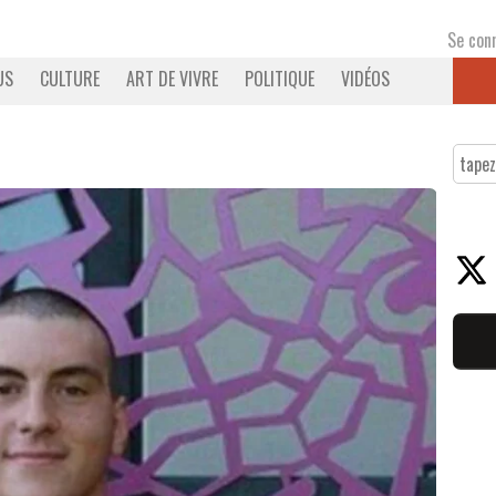
Se con
US
CULTURE
ART DE VIVRE
POLITIQUE
VIDÉOS