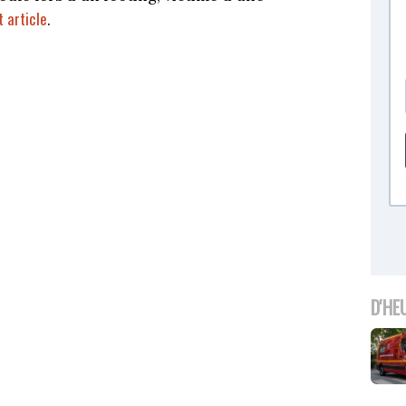
t article
.
D'HE