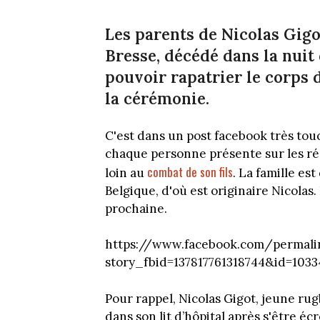
Les parents de Nicolas Gig
Bresse, décédé dans la nuit
pouvoir rapatrier le corps d
la cérémonie.
C'est dans un post facebook très tou
chaque personne présente sur les rés
combat de son fils
loin au
. La famille es
Belgique, d'où est originaire Nicolas
prochaine.
https://www.facebook.com/permali
story_fbid=137817761318744&id=103
Pour rappel, Nicolas Gigot, jeune ru
dans son lit d’hôpital après s'être éc