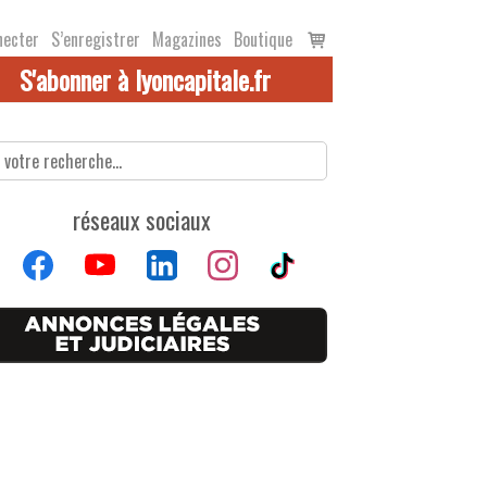
Voir
necter
S’enregistrer
Magazines
Boutique
le
S'abonner à lyoncapitale.fr
panier
réseaux sociaux