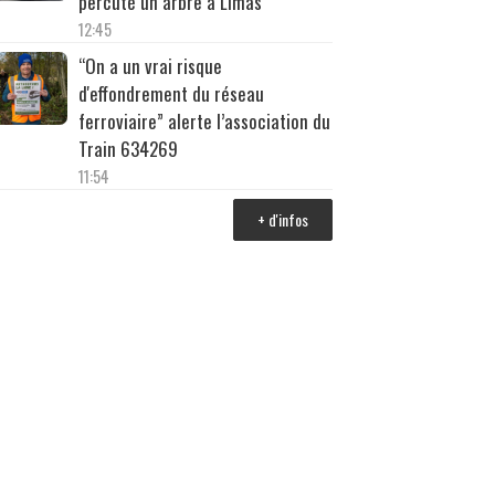
percuté un arbre à Limas
12:45
“On a un vrai risque
d'effondrement du réseau
ferroviaire” alerte l’association du
Train 634269
11:54
+ d'infos