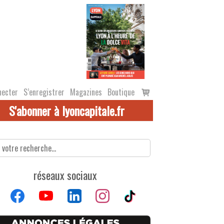
Voir
necter
S’enregistrer
Magazines
Boutique
le
S'abonner à lyoncapitale.fr
panier
réseaux sociaux