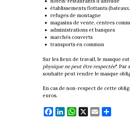
hôtels-restaurants d'altitude
établissements flottants (bateaux..
refuges de montagne
magasins de vente, centres comm
administrations et banques
marchés couverts
transports en commun
Sur les lieux de travail, le masque e
physique ne peut être respectée
". Par
souhaite peut rendre le masque oblig
En cas de non-respect de cette oblig
euros.
Fa
Li
W
X
E
Pa
ce
nk
ha
m
rt