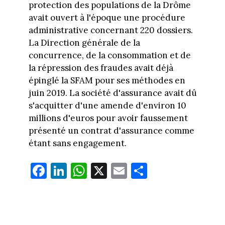
protection des populations de la Drôme
avait ouvert à l'époque une procédure
administrative concernant 220 dossiers.
La Direction générale de la
concurrence, de la consommation et de
la répression des fraudes avait déjà
épinglé la SFAM pour ses méthodes en
juin 2019. La société d'assurance avait dû
s'acquitter d'une amende d'environ 10
millions d'euros pour avoir faussement
présenté un contrat d'assurance comme
étant sans engagement.
Fa
Li
W
X
E
Pa
ce
nk
ha
m
rt
bo
ed
ts
ail
ag
ok
In
Ap
er