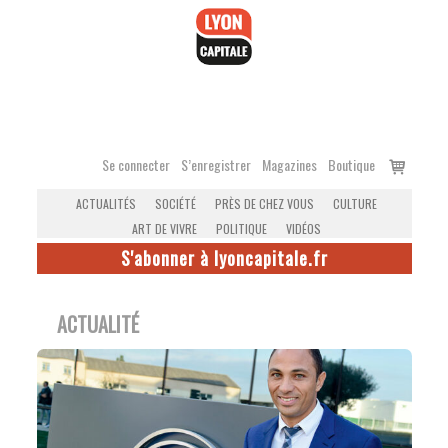
Accéder
au
contenu
Voir
Se connecter
S’enregistrer
Magazines
Boutique
le
ACTUALITÉS
SOCIÉTÉ
PRÈS DE CHEZ VOUS
CULTURE
panier
ART DE VIVRE
POLITIQUE
VIDÉOS
S'abonner à lyoncapitale.fr
ACTUALITÉ