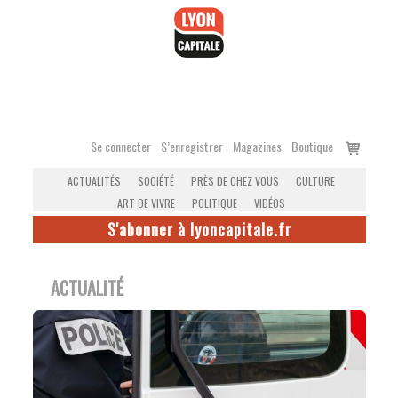
Accéder
au
contenu
Voir
Se connecter
S’enregistrer
Magazines
Boutique
le
ACTUALITÉS
SOCIÉTÉ
PRÈS DE CHEZ VOUS
CULTURE
panier
ART DE VIVRE
POLITIQUE
VIDÉOS
S'abonner à lyoncapitale.fr
ACTUALITÉ