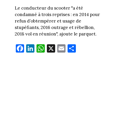
Le conducteur du scooter "a été
condamné à trois reprises : en 2014 pour
refus d’obtempérer et usage de
stupéfiants, 2016 outrage et rébellion,
2018 vol en réunion", ajoute le parquet.
Fa
Li
W
X
E
Pa
ce
nk
ha
m
rt
bo
ed
ts
ail
ag
ok
In
Ap
er
p