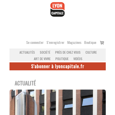
Accéder
au
contenu
Voir
Se connecter
S’enregistrer
Magazines
Boutique
le
ACTUALITÉS
SOCIÉTÉ
PRÈS DE CHEZ VOUS
CULTURE
panier
ART DE VIVRE
POLITIQUE
VIDÉOS
S'abonner à lyoncapitale.fr
ACTUALITÉ