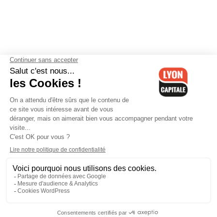
Contactez-nous
-
Mentions légales
-
CGV
-
Politique de
confidentialité
-
Gestion des cookies
-
Lyon Capitale TV
-
Archives
Lyon Capitale
Lyon Capitale - 51 avenue Maréchal Foch - CS 40091 - 69456 Lyon