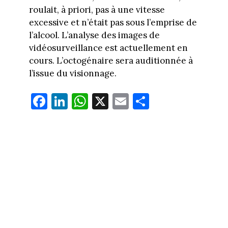
roulait, à priori, pas à une vitesse
excessive et n’était pas sous l’emprise de
l’alcool. L’analyse des images de
vidéosurveillance est actuellement en
cours. L’octogénaire sera auditionnée à
l’issue du visionnage.
Fa
Li
W
X
E
Pa
ce
nk
ha
m
rt
bo
ed
ts
ail
ag
ok
In
Ap
er
p