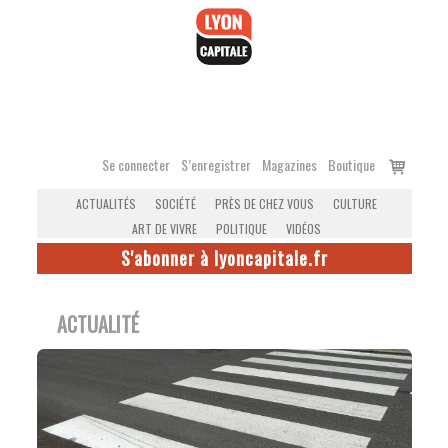
Accéder
au
contenu
Voir
Se connecter
S’enregistrer
Magazines
Boutique
le
ACTUALITÉS
SOCIÉTÉ
PRÈS DE CHEZ VOUS
CULTURE
panier
ART DE VIVRE
POLITIQUE
VIDÉOS
S'abonner à lyoncapitale.fr
ACTUALITÉ