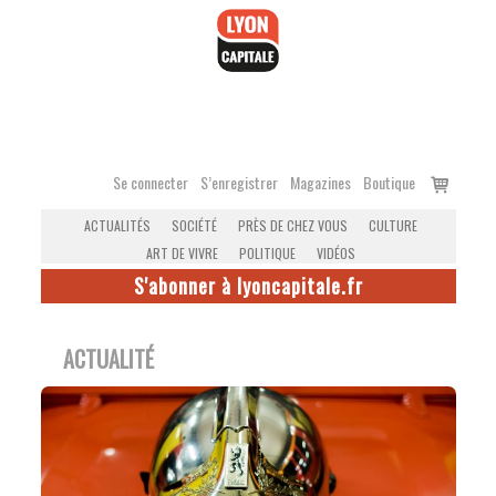
Accéder
au
contenu
Voir
Se connecter
S’enregistrer
Magazines
Boutique
le
ACTUALITÉS
SOCIÉTÉ
PRÈS DE CHEZ VOUS
CULTURE
panier
ART DE VIVRE
POLITIQUE
VIDÉOS
S'abonner à lyoncapitale.fr
ACTUALITÉ