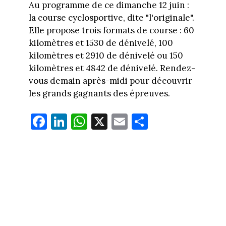
Au programme de ce dimanche 12 juin :
la course cyclosportive, dite "l'originale".
Elle propose trois formats de course : 60
kilomètres et 1530 de dénivelé, 100
kilomètres et 2910 de dénivelé ou 150
kilomètres et 4842 de dénivelé. Rendez-
vous demain après-midi pour découvrir
les grands gagnants des épreuves.
Fa
Li
W
X
E
Pa
ce
nk
ha
m
rt
bo
ed
ts
ail
ag
ok
In
Ap
er
p