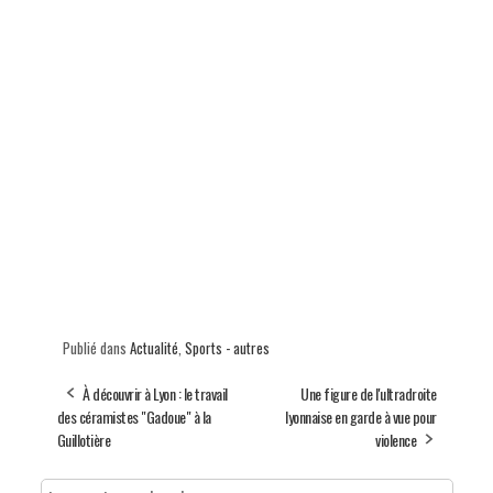
Publié dans
Actualité
,
Sports - autres
À découvrir à Lyon : le travail
Une figure de l'ultradroite
des céramistes "Gadoue" à la
lyonnaise en garde à vue pour
Guillotière
violence