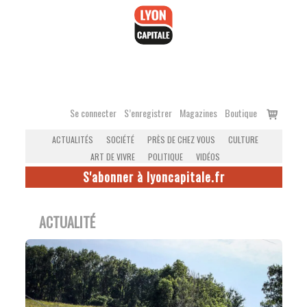
Accéder
au
contenu
Voir
Se connecter
S’enregistrer
Magazines
Boutique
le
ACTUALITÉS
SOCIÉTÉ
PRÈS DE CHEZ VOUS
CULTURE
panier
ART DE VIVRE
POLITIQUE
VIDÉOS
S'abonner à lyoncapitale.fr
ACTUALITÉ