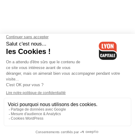
Contactez-nous
-
Mentions légales
-
CGV
-
Politique de
confidentialité
-
Gestion des cookies
-
Lyon Capitale TV
-
Archives
Lyon Capitale
Lyon Capitale - 51 avenue Maréchal Foch - CS 40091 - 69456 Lyon
Cedex 06