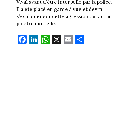
Vival avant d’être interpellé par la police.
Il a été placé en garde à vue et devra
s’expliquer sur cette agression qui aurait
pu être mortelle.
Fa
Li
W
X
E
Pa
ce
nk
ha
m
rt
bo
ed
ts
ail
ag
ok
In
Ap
er
p