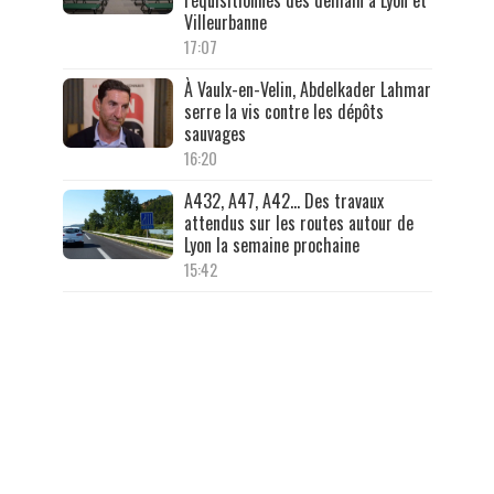
réquisitionnés dès demain à Lyon et
Villeurbanne
17:07
À Vaulx-en-Velin, Abdelkader Lahmar
serre la vis contre les dépôts
sauvages
16:20
A432, A47, A42… Des travaux
attendus sur les routes autour de
Lyon la semaine prochaine
15:42