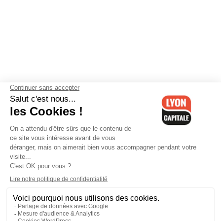
Contactez-nous
-
Mentions légales
-
CGV
-
Politique de
confidentialité
-
Gestion des cookies
-
Lyon Capitale TV
-
Archives