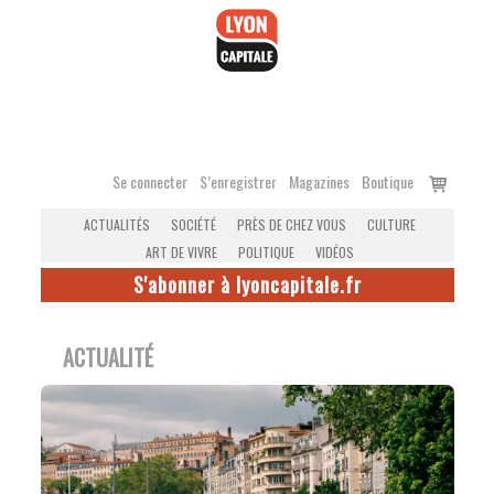
Accéder
au
contenu
Voir
Se connecter
S’enregistrer
Magazines
Boutique
le
ACTUALITÉS
SOCIÉTÉ
PRÈS DE CHEZ VOUS
CULTURE
panier
ART DE VIVRE
POLITIQUE
VIDÉOS
S'abonner à lyoncapitale.fr
ACTUALITÉ