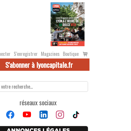
Voir
necter
S’enregistrer
Magazines
Boutique
le
S'abonner à lyoncapitale.fr
panier
réseaux sociaux