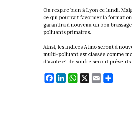
On respire bien à Lyon ce lundi. Malg
ce qui pourrait favoriser la formatio
garantira à nouveau un bon brassage
polluants primaires.
Ainsi, les indices Atmo seront à nou
multi-polluant est classée comme moy
d'azote et de soufre seront présents e
Fa
Li
W
X
E
Pa
ce
nk
ha
m
rt
bo
ed
ts
ail
ag
ok
In
Ap
er
p