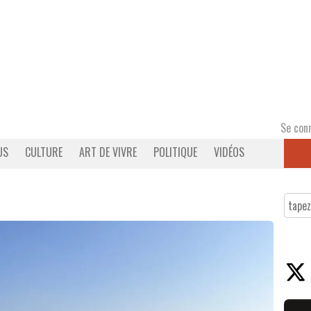
Se con
US
CULTURE
ART DE VIVRE
POLITIQUE
VIDÉOS