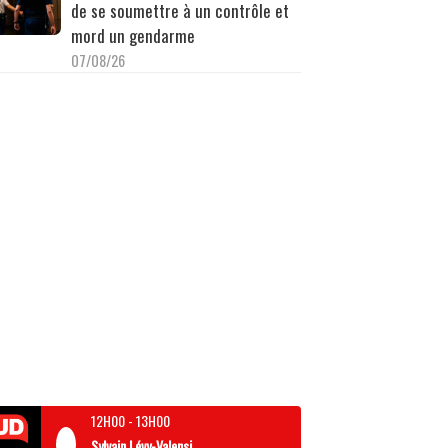
de se soumettre à un contrôle et
mord un gendarme
07/08/26
12H00
-
13H00
Sylvain Lévy-Valensi