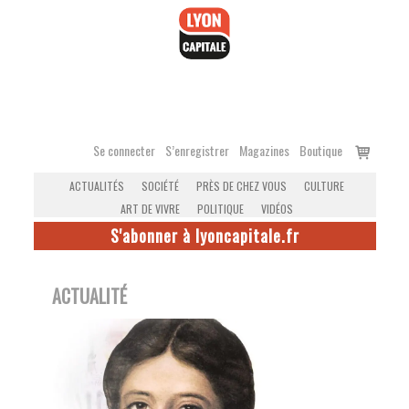
Accéder
au
contenu
Voir
Se connecter
S’enregistrer
Magazines
Boutique
le
ACTUALITÉS
SOCIÉTÉ
PRÈS DE CHEZ VOUS
CULTURE
panier
ART DE VIVRE
POLITIQUE
VIDÉOS
S'abonner à lyoncapitale.fr
ACTUALITÉ