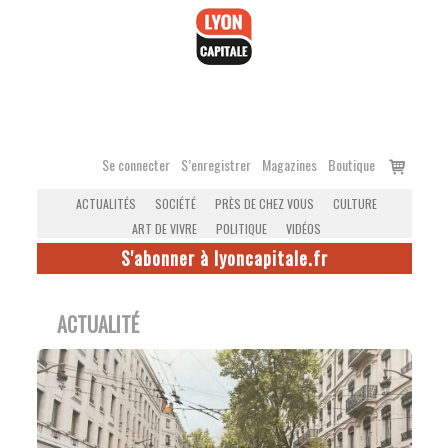
Accéder
au
contenu
Voir
Se connecter
S’enregistrer
Magazines
Boutique
le
ACTUALITÉS
SOCIÉTÉ
PRÈS DE CHEZ VOUS
CULTURE
panier
ART DE VIVRE
POLITIQUE
VIDÉOS
S'abonner à lyoncapitale.fr
ACTUALITÉ