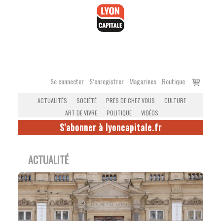
Accéder
au
contenu
Voir
Se connecter
S’enregistrer
Magazines
Boutique
le
ACTUALITÉS
SOCIÉTÉ
PRÈS DE CHEZ VOUS
CULTURE
panier
ART DE VIVRE
POLITIQUE
VIDÉOS
S'abonner à lyoncapitale.fr
ACTUALITÉ