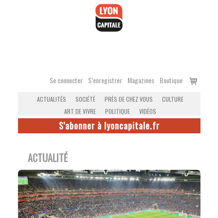
Accéder
au
contenu
Voir
Se connecter
S’enregistrer
Magazines
Boutique
le
ACTUALITÉS
SOCIÉTÉ
PRÈS DE CHEZ VOUS
CULTURE
panier
ART DE VIVRE
POLITIQUE
VIDÉOS
S'abonner à lyoncapitale.fr
ACTUALITÉ