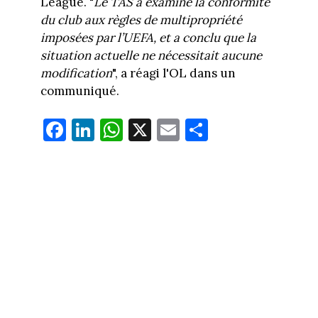
League. "
Le TAS a examiné la conformité
du club aux règles de multipropriété
imposées par l’UEFA, et a conclu que la
situation actuelle ne nécessitait aucune
modification
", a réagi l'OL dans un
communiqué.
Fa
Li
W
X
E
Pa
ce
nk
ha
m
rt
bo
ed
ts
ail
ag
ok
In
Ap
er
p