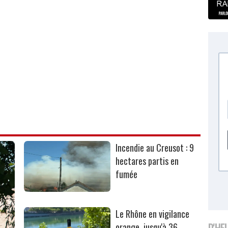
Incendie au Creusot : 9
hectares partis en
fumée
Le Rhône en vigilance
D'HE
orange, jusqu'à 36