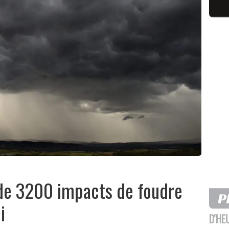
s de 3200 impacts de foudre
i
D'HE