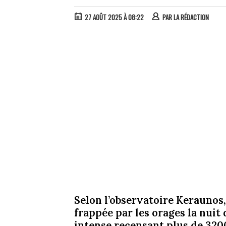
27 AOÛT 2025 À 08:22
PAR
LA RÉDACTION
Selon l’observatoire Keraunos,
frappée par les orages la nuit
intense recensant plus de 3200