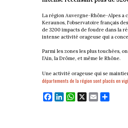
La région Auvergne-Rhône-Alpes a co
Keraunos, l'observatoire français des
de 3200 impacts de foudre dans la r
intense activité orageuse qui a con
Parmi les zones les plus touchées, 
l’Ain, la Drôme, et même le Rhône.
Une activité orageuse qui se mainti
départements de la région sont placés en vig
Fa
Li
W
X
E
Pa
ce
nk
ha
m
rt
bo
ed
ts
ail
ag
ok
In
Ap
er