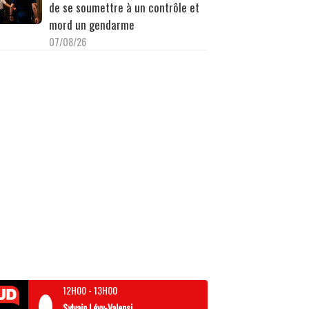
de se soumettre à un contrôle et
mord un gendarme
07/08/26
12H00
-
13H00
Sylvain Lévy-Valensi