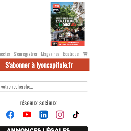
Voir
necter
S’enregistrer
Magazines
Boutique
le
S'abonner à lyoncapitale.fr
panier
réseaux sociaux