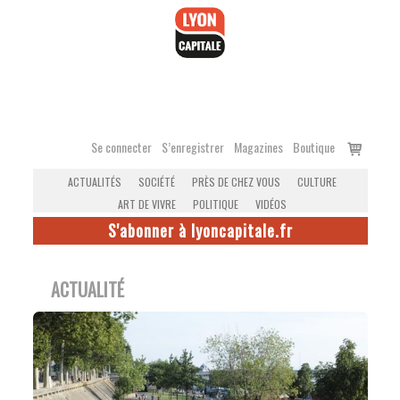
Accéder
au
contenu
Voir
Se connecter
S’enregistrer
Magazines
Boutique
le
ACTUALITÉS
SOCIÉTÉ
PRÈS DE CHEZ VOUS
CULTURE
panier
ART DE VIVRE
POLITIQUE
VIDÉOS
S'abonner à lyoncapitale.fr
ACTUALITÉ