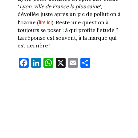
"
Lyon, ville de France la plus saine
",
dévoilée juste après un pic de pollution à
lire ici
l'ozone (
). Reste une question à
toujours se poser : à qui profite l'étude ?
La réponse est souvent, à la marque qui
est derrière !
Fa
Li
W
X
E
Pa
ce
nk
ha
m
rt
bo
ed
ts
ail
ag
ok
In
Ap
er
p