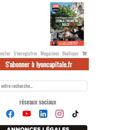
Voir
necter
S’enregistrer
Magazines
Boutique
le
S'abonner à lyoncapitale.fr
panier
réseaux sociaux