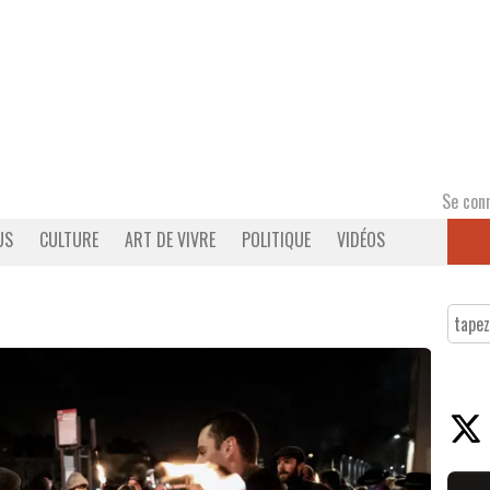
Se con
US
CULTURE
ART DE VIVRE
POLITIQUE
VIDÉOS