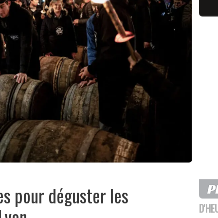
es pour déguster les
D'HE
 Lyon