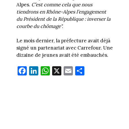
Alpes.
C’est comme cela que nous
tiendrons en Rhône-Alpes l’engagement
du Président de la République : inverser la
courbe du chômage".
Le mois dernier, la préfecture avait déjà
signé un partenariat avec Carrefour. Une
dizaine de jeunes avait été embauchés.
Fa
Li
W
X
E
Pa
ce
nk
ha
m
rt
bo
ed
ts
ail
ag
ok
In
Ap
er
p