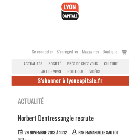
Accéder
au
contenu
Voir
Se connecter
S’enregistrer
Magazines
Boutique
le
ACTUALITÉS
SOCIÉTÉ
PRÈS DE CHEZ VOUS
CULTURE
panier
ART DE VIVRE
POLITIQUE
VIDÉOS
S'abonner à lyoncapitale.fr
ACTUALITÉ
Norbert Dentressangle recrute
29 NOVEMBRE 2013 À 10:12
PAR
EMMANUELLE SAUTOT