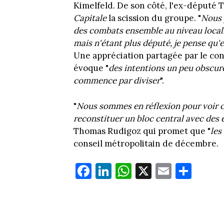
Kimelfeld. De son côté, l'ex-député
Capitale
la scission du groupe. "
Nous 
des combats ensemble au niveau local. 
mais n'étant plus député, je pense qu'
Une appréciation partagée par le con
évoque "
des intentions un peu obscur
commence par diviser
".
"
Nous sommes en réflexion pour voir c
reconstituer un bloc central avec des
Thomas Rudigoz qui promet que "
les
conseil métropolitain de décembre.
Fa
Li
W
X
E
Pa
ce
nk
ha
m
rt
bo
ed
ts
ail
ag
ok
In
Ap
er