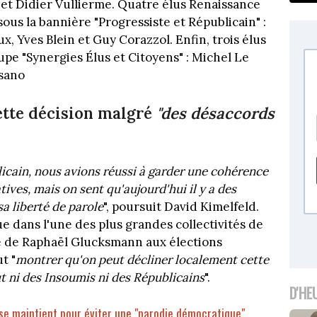
t et Didier Vullierme. Quatre élus Renaissance
ous la bannière "Progressiste et Républicain" :
, Yves Blein et Guy Corazzol. Enfin, trois élus
upe "Synergies Élus et Citoyens" : Michel Le
ssano
ette décision malgré
"des désaccords
icain, nous avions réussi à garder une cohérence
ives, mais on sent qu'aujourd'hui il y a des
a liberté de parole
", poursuit David Kimelfeld.
ue dans l'une des plus grandes collectivités de
ne de Raphaël Glucksmann aux élections
t "
montrer qu'on peut décliner localement cette
t ni des Insoumis ni des Républicains
".
D'HE
 se maintient pour éviter une "parodie démocratique"