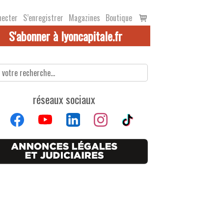
Voir
necter
S’enregistrer
Magazines
Boutique
le
S'abonner à lyoncapitale.fr
panier
réseaux sociaux