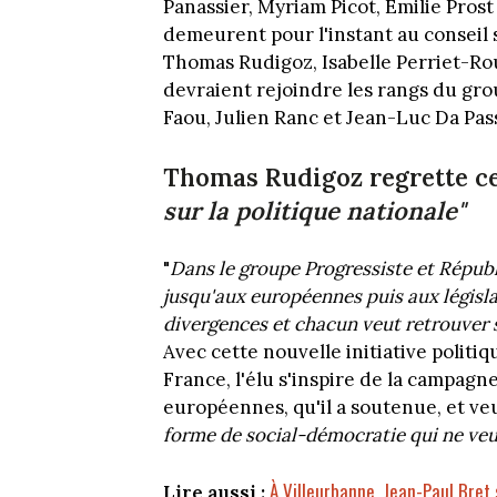
Panassier, Myriam Picot, Emilie Pros
demeurent pour l'instant au conseil s
Thomas Rudigoz, Isabelle Perriet-Roux
devraient rejoindre les rangs du gro
Faou, Julien Ranc et Jean-Luc Da Pa
Thomas Rudigoz regrette c
sur la politique nationale"
"
Dans le groupe Progressiste et Républ
jusqu'aux européennes puis aux législat
divergences et chacun veut retrouver s
Avec cette nouvelle initiative politiq
France, l'élu s'inspire de la campag
européennes, qu'il a soutenue, et veu
forme de social-démocratie qui ne veu
À Villeurbanne, Jean-Paul Bret
Lire aussi :