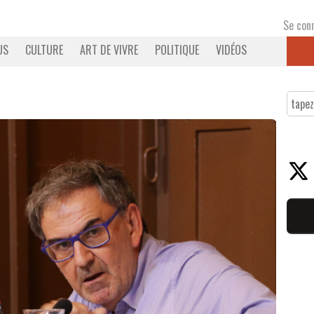
Se con
US
CULTURE
ART DE VIVRE
POLITIQUE
VIDÉOS