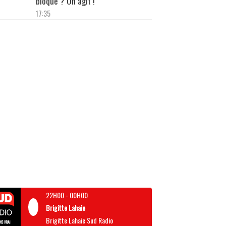
bloque ? On agit !"
17:35
22H00
-
00H00
Brigitte Lahaie
Brigitte Lahaie Sud Radio