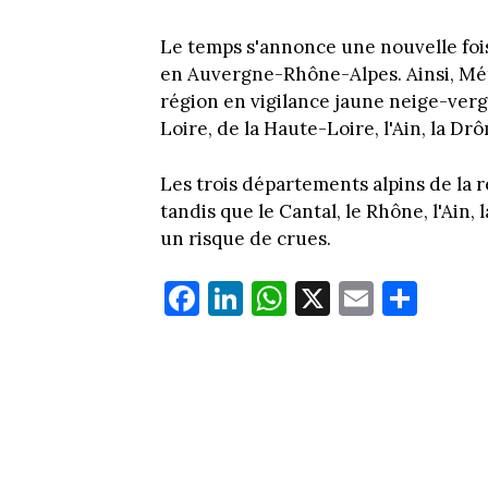
Le temps s'annonce une nouvelle fois
en Auvergne-Rhône-Alpes. Ainsi, Mét
région en vigilance jaune neige-vergl
Loire, de la Haute-Loire, l'Ain, la Drô
Les trois départements alpins de la 
tandis que le Cantal, le Rhône, l'Ain, 
un risque de crues.
Fa
Li
W
X
E
Pa
ce
nk
ha
m
rt
bo
ed
ts
ail
ag
ok
In
Ap
er
p