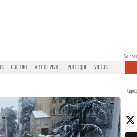
Se con
US
CULTURE
ART DE VIVRE
POLITIQUE
VIDÉOS