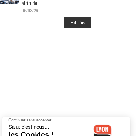
altitude
06/08/26
+ d'infos