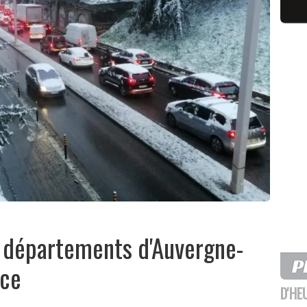
f départements d'Auvergne-
nce
D'HE