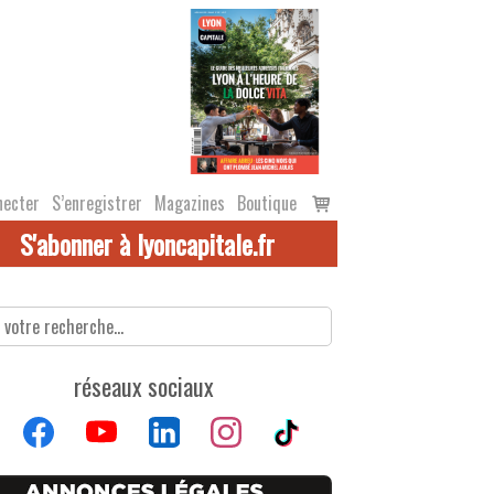
Voir
necter
S’enregistrer
Magazines
Boutique
le
S'abonner à lyoncapitale.fr
panier
réseaux sociaux