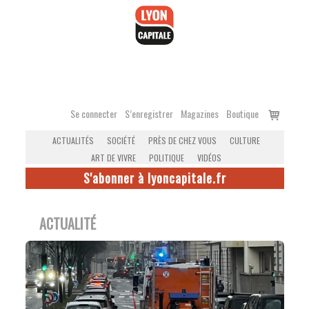
Accéder
au
contenu
Voir
Se connecter
S’enregistrer
Magazines
Boutique
le
ACTUALITÉS
SOCIÉTÉ
PRÈS DE CHEZ VOUS
CULTURE
panier
ART DE VIVRE
POLITIQUE
VIDÉOS
S'abonner à lyoncapitale.fr
ACTUALITÉ