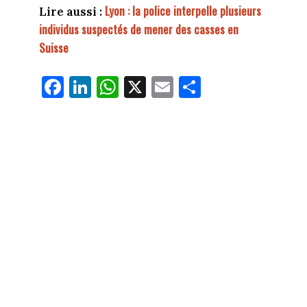
Lyon : la police interpelle plusieurs
Lire aussi :
individus suspectés de mener des casses en
Suisse
Fa
Li
W
X
E
Pa
ce
nk
ha
m
rt
bo
ed
ts
ail
ag
ok
In
Ap
er
p