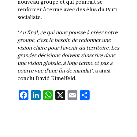
nouveau groupe et qui pourrait se
renforcer à terme avec des élus du Parti
socialiste.
"
Au final, ce qui nous pousse à créer notre
groupe, c’est le besoin de redonner une
vision claire pour l’avenir du territoire. Les
grandes décisions doivent s’inscrire dans
une vision globale, à long terme et pas à
courte vue d’une fin de mandat
", a ainsi
conclu David Kimelfeld.
Fa
Li
W
X
E
Pa
ce
nk
ha
m
rt
bo
ed
ts
ail
ag
ok
In
Ap
er
p