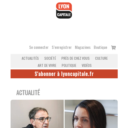
Accéder
au
contenu
Voir
Se connecter
S’enregistrer
Magazines
Boutique
le
ACTUALITÉS
SOCIÉTÉ
PRÈS DE CHEZ VOUS
CULTURE
panier
ART DE VIVRE
POLITIQUE
VIDÉOS
S'abonner à lyoncapitale.fr
ACTUALITÉ