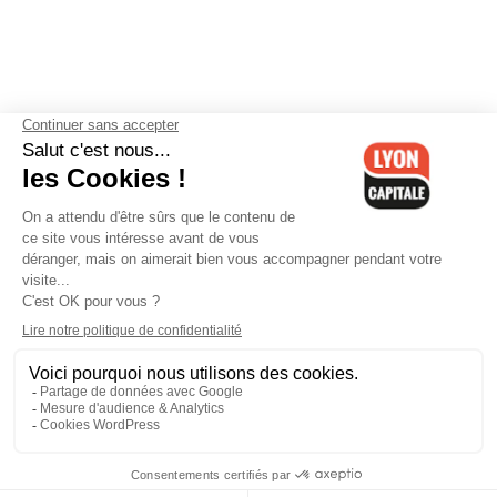
Contactez-nous
-
Mentions légales
-
CGV
-
Politique de
confidentialité
-
Gestion des cookies
-
Lyon Capitale TV
-
Archives
Lyon Capitale
Lyon Capitale - 51 avenue Maréchal Foch - CS 40091 - 69456 Lyon
Cedex 06