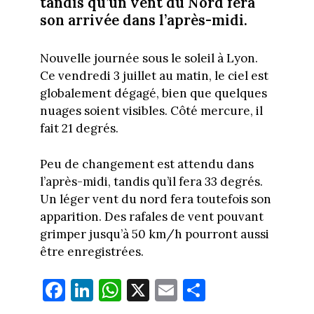
tandis qu’un vent du Nord fera
son arrivée dans l’après-midi.
Nouvelle journée sous le soleil à Lyon.
Ce vendredi 3 juillet au matin, le ciel est
globalement dégagé, bien que quelques
nuages soient visibles. Côté mercure, il
fait 21 degrés.
Peu de changement est attendu dans
l’après-midi, tandis qu’il fera 33 degrés.
Un léger vent du nord fera toutefois son
apparition. Des rafales de vent pouvant
grimper jusqu’à 50 km/h pourront aussi
être enregistrées.
Fa
Li
W
X
E
Pa
ce
nk
ha
m
rt