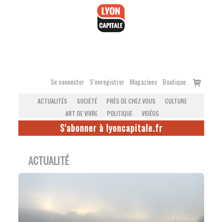
Accéder
au
contenu
Voir
Se connecter
S’enregistrer
Magazines
Boutique
le
ACTUALITÉS
SOCIÉTÉ
PRÈS DE CHEZ VOUS
CULTURE
panier
ART DE VIVRE
POLITIQUE
VIDÉOS
S'abonner à lyoncapitale.fr
ACTUALITÉ