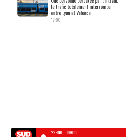
Une personne percutée par un train,
le trafic totalement interrompu
entre Lyon et Valence
17:00
22H00
-
00H00