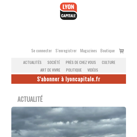
Accéder
au
contenu
Voir
Se connecter
S’enregistrer
Magazines
Boutique
le
ACTUALITÉS
SOCIÉTÉ
PRÈS DE CHEZ VOUS
CULTURE
panier
ART DE VIVRE
POLITIQUE
VIDÉOS
S'abonner à lyoncapitale.fr
ACTUALITÉ