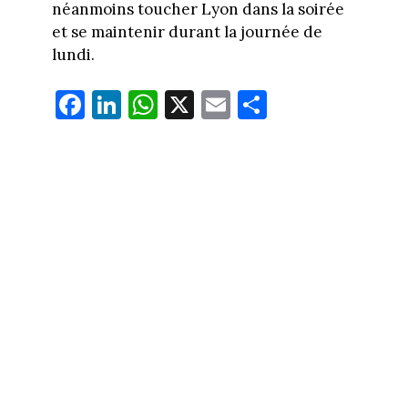
néanmoins toucher Lyon dans la soirée
et se maintenir durant la journée de
lundi.
Fa
Li
W
X
E
Pa
ce
nk
ha
m
rt
bo
ed
ts
ail
ag
ok
In
Ap
er
p