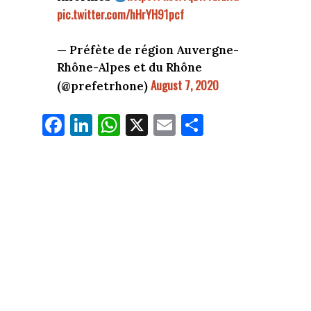
pic.twitter.com/hHrYH91pcf
— Préfète de région Auvergne-
Rhône-Alpes et du Rhône
August 7, 2020
(@prefetrhone)
Fa
Li
W
X
E
Pa
ce
nk
ha
m
rt
bo
ed
ts
ail
ag
ok
In
Ap
er
p