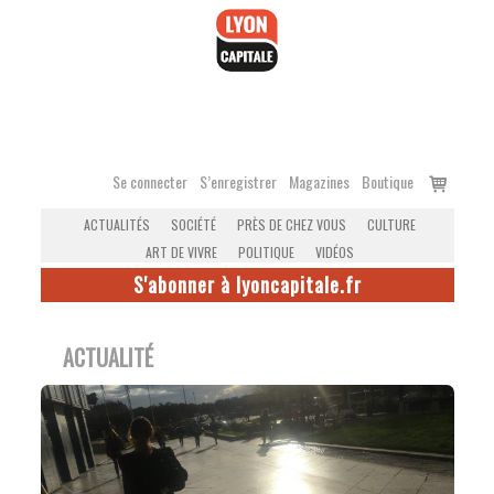
Accéder
au
contenu
Voir
Se connecter
S’enregistrer
Magazines
Boutique
le
ACTUALITÉS
SOCIÉTÉ
PRÈS DE CHEZ VOUS
CULTURE
panier
ART DE VIVRE
POLITIQUE
VIDÉOS
S'abonner à lyoncapitale.fr
ACTUALITÉ