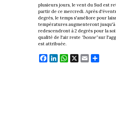
plusieurs jours, le vent du Sud est r
partir de ce mercredi. Après d'évent
degrés, le temps s'améliore pour laiss
températures augmenteront jusqu'à 8
redescendront à 2 degrés pour la so
qualité de l'air reste
"bonne"
sur l'ag
est attribuée.
Fa
Li
W
X
E
Pa
ce
nk
ha
m
rt
bo
ed
ts
ail
ag
ok
In
Ap
er
p