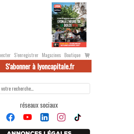
Voir
necter
S’enregistrer
Magazines
Boutique
le
S'abonner à lyoncapitale.fr
panier
réseaux sociaux