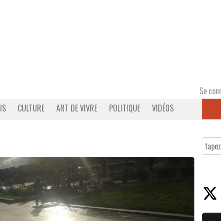
Se con
US
CULTURE
ART DE VIVRE
POLITIQUE
VIDÉOS