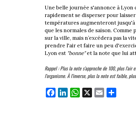
Une belle journée s'annonce à Lyon 
rapidement se disperser pour laisser p
températures augmenteront jusqu'à 1
que les normales de saison. Comme po
sur la ville, mais n’excédera pas la v
prendre l'air et faire un peu d'exercic
Lyon est
"bonne"
et la note que lui a
Rappel : Plus la note s'approche de 100, plus l'ai
l'organisme. À l'inverse, plus la note est faible, plus
Fa
Li
W
X
E
Pa
ce
nk
ha
m
rt
bo
ed
ts
ail
ag
ok
In
Ap
er
p