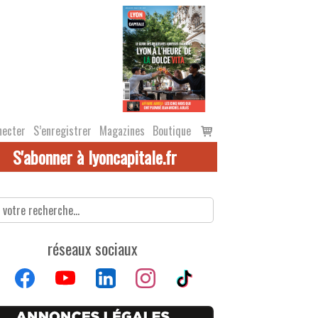
Voir
necter
S’enregistrer
Magazines
Boutique
le
S'abonner à lyoncapitale.fr
panier
réseaux sociaux