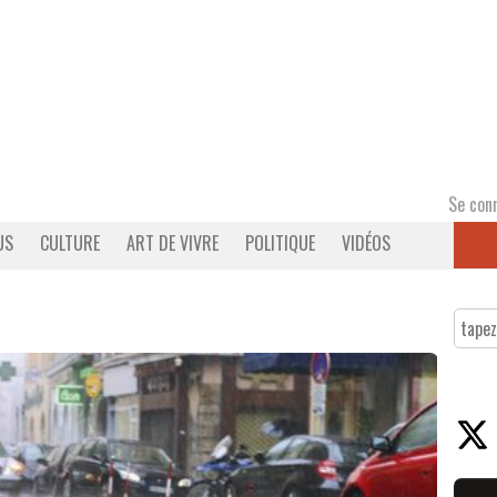
Se con
US
CULTURE
ART DE VIVRE
POLITIQUE
VIDÉOS