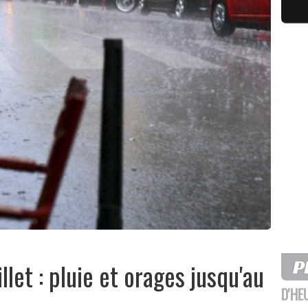
let : pluie et orages jusqu'au
D'HE