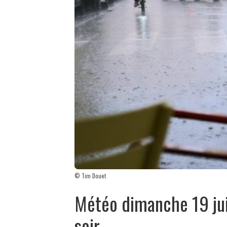
© Tim Douet
Météo dimanche 19 juil
soir