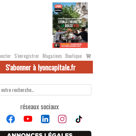
Voir
necter
S’enregistrer
Magazines
Boutique
le
S'abonner à lyoncapitale.fr
panier
réseaux sociaux