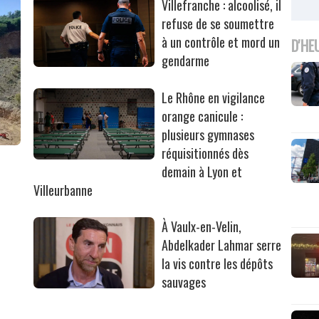
Villefranche : alcoolisé, il
refuse de se soumettre
à un contrôle et mord un
D'HE
gendarme
Le Rhône en vigilance
orange canicule :
plusieurs gymnases
réquisitionnés dès
r
demain à Lyon et
Villeurbanne
À Vaulx-en-Velin,
Abdelkader Lahmar serre
la vis contre les dépôts
sauvages