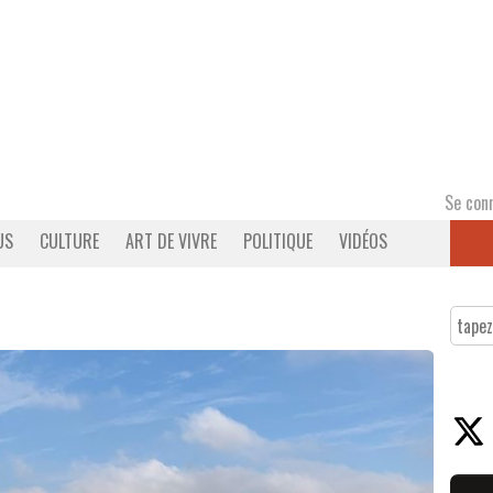
Se con
US
CULTURE
ART DE VIVRE
POLITIQUE
VIDÉOS