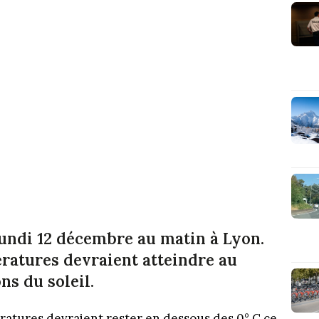
lundi 12 décembre au matin à Lyon.
ratures devraient atteindre au
s du soleil.
ratures devraient rester en dessous des 0° C ce