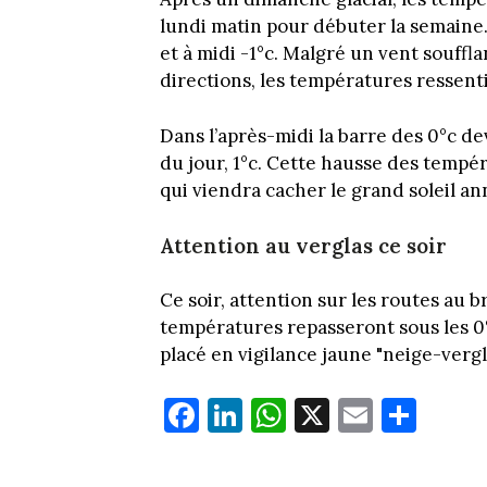
lundi matin pour débuter la semaine. 
et à midi -1°c. Malgré un vent souff
directions, les températures ressenti
Dans l’après-midi la barre des 0°c de
du jour, 1°c. Cette hausse des temp
qui viendra cacher le grand soleil a
Attention au verglas ce soir
Ce soir, attention sur les routes au b
températures repasseront sous les 0°
placé en vigilance jaune "neige-vergl
Fa
Li
W
X
E
Pa
ce
nk
ha
m
rt
bo
ed
ts
ail
ag