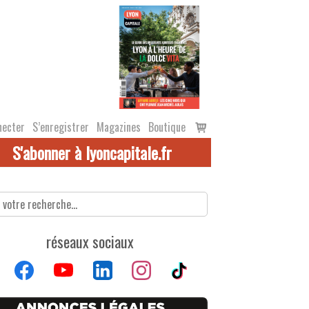
Voir
necter
S’enregistrer
Magazines
Boutique
le
S'abonner à lyoncapitale.fr
panier
réseaux sociaux