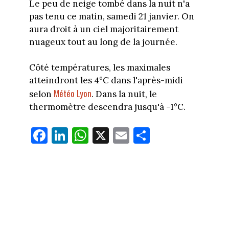
Le peu de neige tombé dans la nuit n'a
pas tenu ce matin, samedi 21 janvier. On
aura droit à un ciel majoritairement
nuageux tout au long de la journée.
Côté températures, les maximales
atteindront les 4°C dans l'après-midi
Météo Lyon
selon
. Dans la nuit, le
thermomètre descendra jusqu'à -1°C.
Fa
Li
W
X
E
Pa
ce
nk
ha
m
rt
bo
ed
ts
ail
ag
ok
In
Ap
er
p