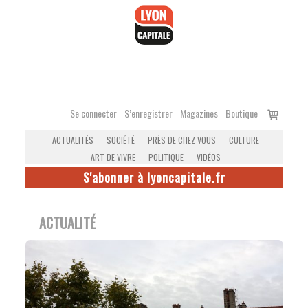
Accéder
au
contenu
Voir
Se connecter
S’enregistrer
Magazines
Boutique
le
ACTUALITÉS
SOCIÉTÉ
PRÈS DE CHEZ VOUS
CULTURE
panier
ART DE VIVRE
POLITIQUE
VIDÉOS
S'abonner à lyoncapitale.fr
ACTUALITÉ