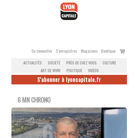
Accéder
au
contenu
Voir
Se connecter
S’enregistrer
Magazines
Boutique
le
ACTUALITÉS
SOCIÉTÉ
PRÈS DE CHEZ VOUS
CULTURE
panier
ART DE VIVRE
POLITIQUE
VIDÉOS
S'abonner à lyoncapitale.fr
6 MN CHRONO