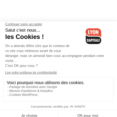
Contactez-nous
-
Mentions légales
-
CGV
-
Politique de
confidentialité
-
Gestion des cookies
-
Lyon Capitale TV
-
Archives
Lyon Capitale
Lyon Capitale - 51 avenue Maréchal Foch - CS 40091 - 69456 Lyon
Cedex 06