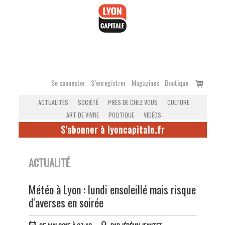
Accéder
au
contenu
Voir
Se connecter
S’enregistrer
Magazines
Boutique
le
ACTUALITÉS
SOCIÉTÉ
PRÈS DE CHEZ VOUS
CULTURE
panier
ART DE VIVRE
POLITIQUE
VIDÉOS
S'abonner à lyoncapitale.fr
ACTUALITÉ
Météo à Lyon : lundi ensoleillé mais risque
d'averses en soirée