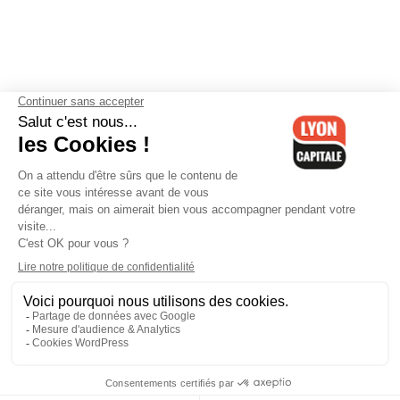
Contactez-nous
-
Mentions légales
-
CGV
-
Politique de
confidentialité
-
Gestion des cookies
-
Lyon Capitale TV
-
Archives
Lyon Capitale
Lyon Capitale - 51 avenue Maréchal Foch - CS 40091 - 69456 Lyon
Cedex 06