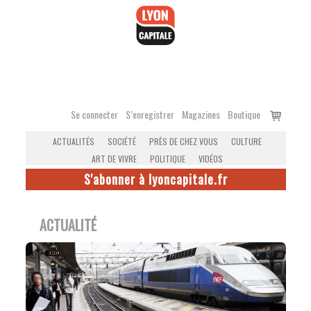
Accéder
au
contenu
Voir
Se connecter
S’enregistrer
Magazines
Boutique
le
ACTUALITÉS
SOCIÉTÉ
PRÈS DE CHEZ VOUS
CULTURE
panier
ART DE VIVRE
POLITIQUE
VIDÉOS
S'abonner à lyoncapitale.fr
ACTUALITÉ