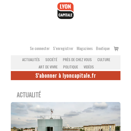
Accéder
au
contenu
Voir
Se connecter
S’enregistrer
Magazines
Boutique
le
ACTUALITÉS
SOCIÉTÉ
PRÈS DE CHEZ VOUS
CULTURE
panier
ART DE VIVRE
POLITIQUE
VIDÉOS
S'abonner à lyoncapitale.fr
ACTUALITÉ