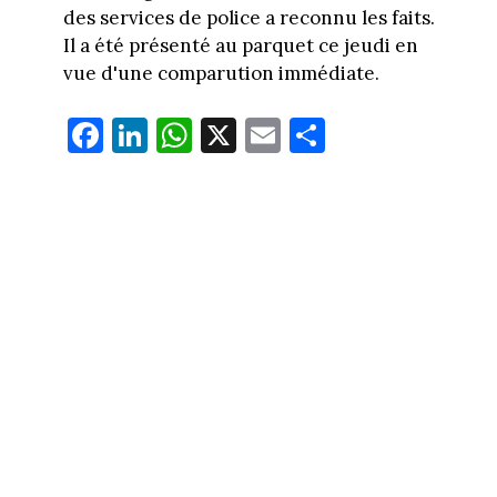
des services de police a reconnu les faits.
Il a été présenté au parquet ce jeudi en
vue d'une comparution immédiate.
Fa
Li
W
X
E
Pa
ce
nk
ha
m
rt
bo
ed
ts
ail
ag
ok
In
Ap
er
p