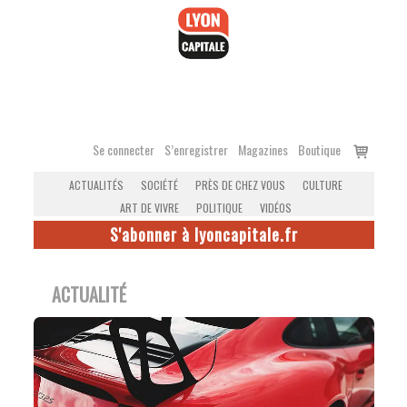
Accéder
au
contenu
Voir
Se connecter
S’enregistrer
Magazines
Boutique
le
ACTUALITÉS
SOCIÉTÉ
PRÈS DE CHEZ VOUS
CULTURE
panier
ART DE VIVRE
POLITIQUE
VIDÉOS
S'abonner à lyoncapitale.fr
ACTUALITÉ