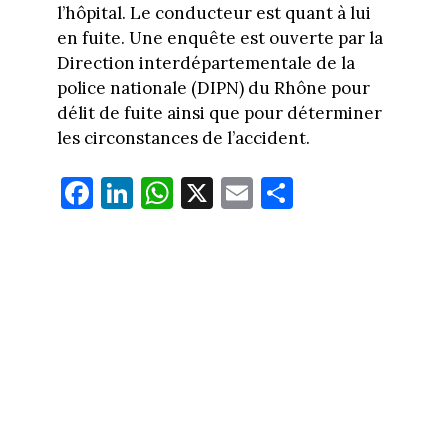
l’hôpital. Le conducteur est quant à lui
en fuite. Une enquête est ouverte par la
Direction interdépartementale de la
police nationale (DIPN) du Rhône pour
délit de fuite ainsi que pour déterminer
les circonstances de l’accident.
Fa
Li
W
X
E
Pa
ce
nk
ha
m
rt
bo
ed
ts
ail
ag
ok
In
Ap
er
p